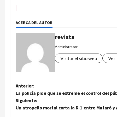
ACERCA DEL AUTOR
revista
Administrator
Visitar el sitio web
Ver 
N
Anterior:
La policía pide que se extreme el control del pú
a
Siguiente:
v
Un atropello mortal corta la R-1 entre Mataró y