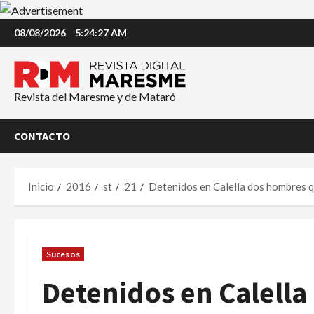
Saltar
08/08/2026
5:24:27 AM
al
contenido
Revista del Maresme y de Mataró
CONTACTO
Inicio
2016
st
21
Detenidos en Calella dos hombres q
Sucesos
Detenidos en Calell