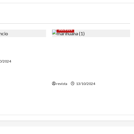
Sucesos
responsable de dos
Desarticulada una banda en
lassar de Mar
Mataró que tenía plantaciones
de marihuana en Malgrat, Sant
0/2024
Iscle de Vallalta y otras
pobaciones catalanas
revista
13/10/2024