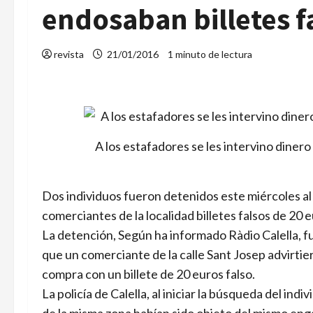
endosaban billetes f
revista
21/01/2016
1 minuto de lectura
A los estafadores se les intervino dinero l
Dos individuos fueron detenidos este miércoles al
comerciantes de la localidad billetes falsos de 20 e
La detención, Según ha informado Ràdio Calella, fu
que un comerciante de la calle Sant Josep advirti
compra con un billete de 20 euros falso.
La policía de Calella, al iniciar la búsqueda del i
de la misma zona habían sido objeto del mismo eng