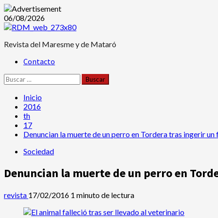
Saltar
06/08/2026
al
contenido
Revista del Maresme y de Mataró
Menú
Contacto
principal
Buscar:
Inicio
2016
th
17
Denuncian la muerte de un perro en Tordera tras ingerir un
Sociedad
Denuncian la muerte de un perro en Torde
revista
17/02/2016
1 minuto de lectura