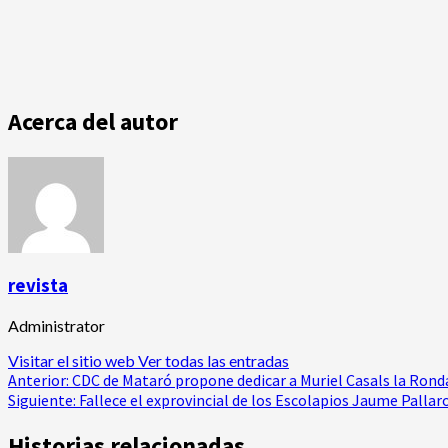
Acerca del autor
revista
Administrator
Visitar el sitio web
Ver todas las entradas
Navegación
Anterior:
CDC de Mataró propone dedicar a Muriel Casals la Ronda A
Siguiente:
Fallece el exprovincial de los Escolapios Jaume Pallar
de
Historias relacionadas
entradas