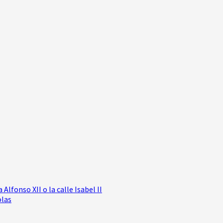
lfonso XII o la calle Isabel II
olas