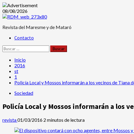
Saltar
08/08/2026
al
contenido
Revista del Maresme y de Mataró
Menú
Contacto
principal
Buscar:
Inicio
2016
st
1
Policía Local y Mossos informarán a los vecinos de Tiana 
Sociedad
Policía Local y Mossos informarán a los v
revista
01/03/2016
2 minutos de lectura