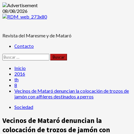
Saltar
08/08/2026
al
contenido
Revista del Maresme y de Mataró
Menú
Contacto
principal
Buscar:
Inicio
2016
th
8
Vecinos de Mataró denuncian la colocación de trozos de
jamón con alfileres destinados a perros
Sociedad
Vecinos de Mataró denuncian la
colocación de trozos de jamón con