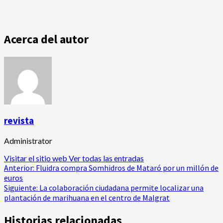
Acerca del autor
revista
Administrator
Visitar el sitio web
Ver todas las entradas
Navegación
Anterior:
Fluidra compra Somhidros de Mataró por un millón de
euros
de
Siguiente:
La colaboración ciudadana permite localizar una
plantación de marihuana en el centro de Malgrat
entradas
Historias relacionadas