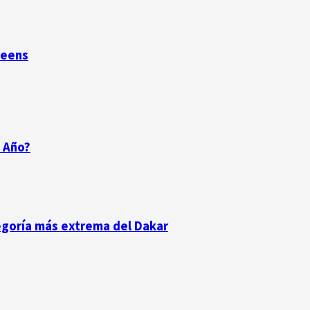
ueens
 Año?
tegoría más extrema del Dakar