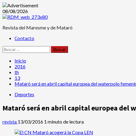
Saltar
08/08/2026
al
contenido
Revista del Maresme y de Mataró
Menú
Contacto
principal
Buscar:
Inicio
2016
th
13
Mataró será en abril capital europea del waterpolo femeni
Deportes
Mataró será en abril capital europea del
revista
13/03/2016
1 minuto de lectura