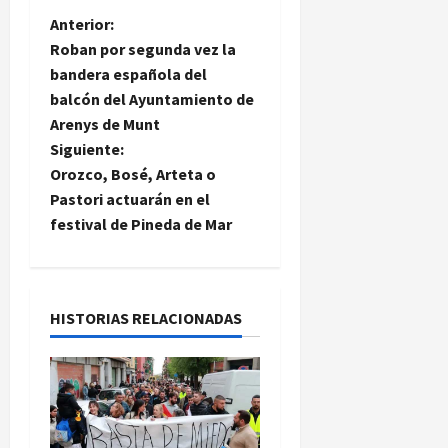
N
Anterior:
Roban por segunda vez la
a
bandera española del
balcón del Ayuntamiento de
v
Arenys de Munt
e
Siguiente:
Orozco, Bosé, Arteta o
g
Pastori actuarán en el
festival de Pineda de Mar
a
c
i
HISTORIAS RELACIONADAS
ó
n