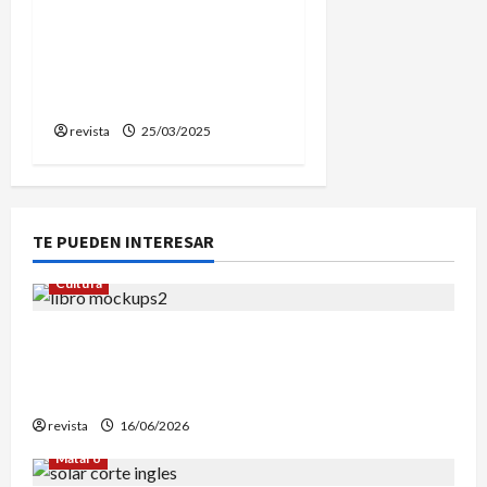
censura y Elena López, de
Babord, es investida
como nueva alcaldesa de
Vilassar de Mar
revista
25/03/2025
TE PUEDEN INTERESAR
Cultura
Edgar Allan Poe vuelve a las librerías con una
edición en letra grande para disfrutar de sus
mejores relatos
revista
16/06/2026
Mataró