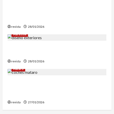
Mataró inicia un estudio geotérmico del solar
de El Corte Inglés para evaluar la
reconstrucción de Can Fàbregas
revista
28/01/2026
Maresme
Diseño de exteriores: por qué es clave contar
con profesionales especializados
revista
28/01/2026
Mataró
Retiran en Mataró una docena de vehículos
abandonados que personas sintecho utilizaban
para dormir
revista
27/01/2026