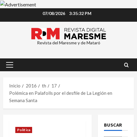
Saltar
07/08/2026
3:35:33 PM
al
contenido
Revista del Maresme y de Mataró
Menú
principal
Inicio
2016
th
17
Polémica en Palafolls por el desfile de La Legión en
Semana Santa
BUSCAR
Política