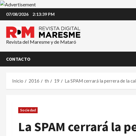
Saltar
07/08/2026
2:13:39 PM
al
contenido
Revista del Maresme y de Mataró
CONTACTO
Inicio
2016
th
19
La SPAM cerrará la perrera de la cal
Sociedad
La SPAM cerrará la pe