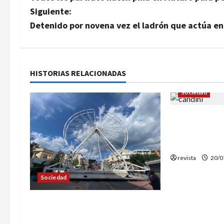
a
Siguiente:
v
Detenido por novena vez el ladrón que actúa en
e
g
HISTORIAS RELACIONADAS
a
Sociedad
c
Fallece a los
i
alcaldesa de
Candini
ó
revista
20/0
n
Sociedad
d
La Feria de Calella tendrá una
e
noria de 35 metros de altura