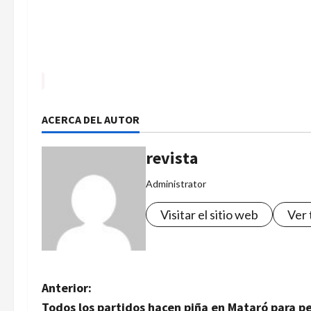
ACERCA DEL AUTOR
revista
Administrator
Visitar el sitio web
Ver 
N
Anterior:
Todos los partidos hacen piña en Mataró para 