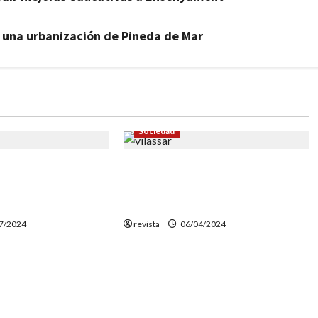
 una urbanización de Pineda de Mar
Sociedad
 66 años la primera
Encuentran unos huesos que
 Calella Montserrat
podrían ser humanos en la playa
de Vilassar de Mar
7/2024
revista
06/04/2024