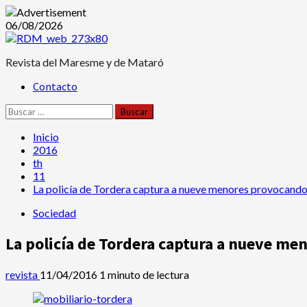
Saltar
06/08/2026
al
contenido
Revista del Maresme y de Mataró
Menú
Contacto
principal
Buscar:
Inicio
2016
th
11
La policía de Tordera captura a nueve menores provocando
Sociedad
La policía de Tordera captura a nueve me
revista
11/04/2016
1 minuto de lectura