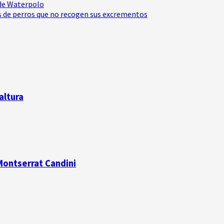
 de Waterpolo
os de perros que no recogen sus excrementos
altura
 Montserrat Candini