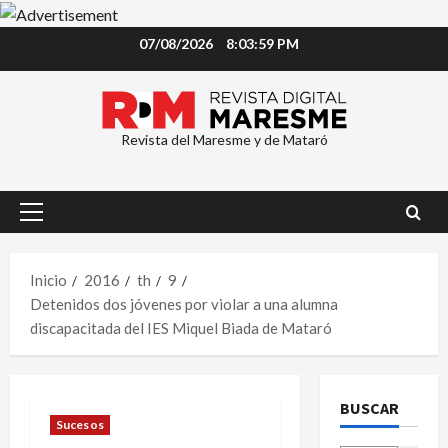
Saltar
07/08/2026
8:04:00 PM
al
contenido
Revista del Maresme y de Mataró
Menú
principal
Inicio
2016
th
9
Detenidos dos jóvenes por violar a una alumna
discapacitada del IES Miquel Biada de Mataró
BUSCAR
Sucesos