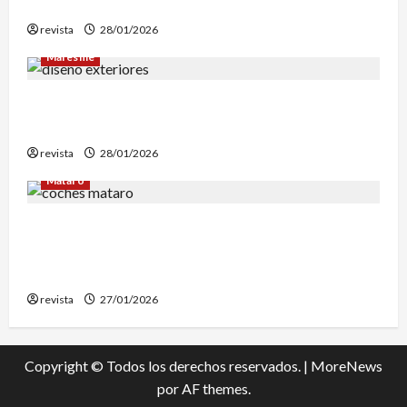
reconstrucción de Can Fàbregas
revista
28/01/2026
Maresme
Diseño de exteriores: por qué es clave contar
con profesionales especializados
revista
28/01/2026
Mataró
Retiran en Mataró una docena de vehículos
abandonados que personas sintecho utilizaban
para dormir
revista
27/01/2026
Copyright © Todos los derechos reservados.
|
MoreNews
por AF themes.