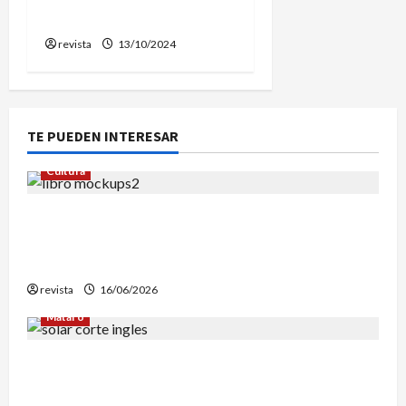
catalanas
revista
13/10/2024
TE PUEDEN INTERESAR
Cultura
Edgar Allan Poe vuelve a las librerías con una
edición en letra grande para disfrutar de sus
mejores relatos
revista
16/06/2026
Mataró
Mataró inicia un estudio geotérmico del solar
de El Corte Inglés para evaluar la