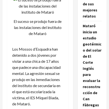
de sus
mejores
relatos
El suceso se produjo fuera de
Mataró
las instalaciones del instituto
inicia un
de Mataró
estudio
geotérmic
Los Mossos d’Esquadra han
o del solar
detenido a dos jóvenes por
de El
violar a una chica de 17 años
Corte
que padece una discapacidad
Inglés
mental. La agresión sexual se
para
produjo en las inmediaciones
evaluar la
del instituto de secundaria en
reconstru
el que está escolarizada la
cción de
víctima, el IES Miquel Biada,
Can
de Mataró.
Fàbregas