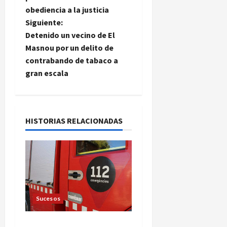
v
obediencia a la justicia
e
Siguiente:
Detenido un vecino de El
g
Masnou por un delito de
contrabando de tabaco a
a
gran escala
c
i
HISTORIAS RELACIONADAS
ó
n
d
e
Sucesos
e
Dos fallecidos en un