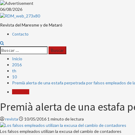
Saltar
06/08/2026
al
contenido
Revista del Maresme y de Mataró
Menú
Contacto
principal
Buscar:
Inicio
2016
th
10
Premià alerta de una estafa perpetrada por falsos empleados de l
Sociedad
Premià alerta de una estafa 
revista
10/05/2016
1 minuto de lectura
Los falsos empleados utilizan la excusa del cambio de contadores