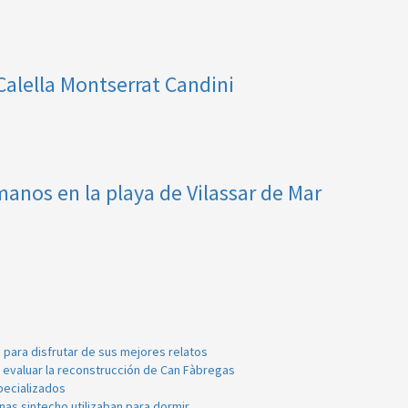
 Calella Montserrat Candini
nos en la playa de Vilassar de Mar
e para disfrutar de sus mejores relatos
a evaluar la reconstrucción de Can Fàbregas
pecializados
as sintecho utilizaban para dormir