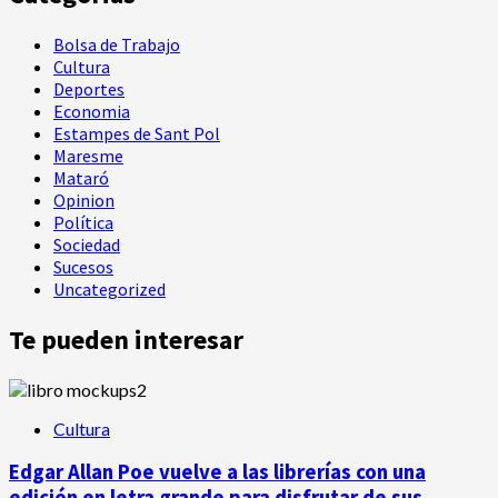
Bolsa de Trabajo
Cultura
Deportes
Economia
Estampes de Sant Pol
Maresme
Mataró
Opinion
Política
Sociedad
Sucesos
Uncategorized
Te pueden interesar
Cultura
Edgar Allan Poe vuelve a las librerías con una
edición en letra grande para disfrutar de sus