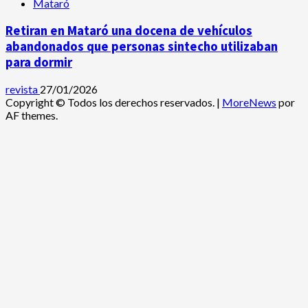
Mataró
Retiran en Mataró una docena de vehículos
abandonados que personas sintecho utilizaban
para dormir
revista
27/01/2026
Copyright © Todos los derechos reservados.
|
MoreNews
por
AF themes.