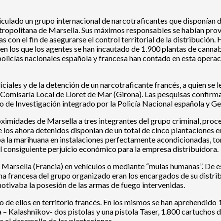
rticulado un grupo internacional de narcotraficantes que disponían
metropolitana de Marsella. Sus máximos responsables se habían pro
as con el fin de asegurarse el control territorial de la distribució
a en los que los agentes se han incautado de 1.900 plantas de cannab
olicías nacionales española y francesa han contado en esta operación
iales y de la detención de un narcotraficante francés, a quien se l
a Comisaría Local de Lloret de Mar (Girona). Las pesquisas confir
to de Investigación integrado por la Policía Nacional española y G
oximidades de Marsella a tres integrantes del grupo criminal, pro
 los ahora detenidos disponían de un total de cinco plantaciones e
ba la marihuana en instalaciones perfectamente acondicionadas, to
l consiguiente perjuicio económico para la empresa distribuidora.
 Marsella (Francia) en vehículos o mediante “mulas humanas”. De 
ama francesa del grupo organizado eran los encargados de su distr
 motivaba la posesión de las armas de fuego intervenidas.
 de ellos en territorio francés. En los mismos se han aprehendido 1
 – Kalashnikov- dos pistolas y una pistola Taser, 1.800 cartuchos d
 el desarrollo de las plantaciones.