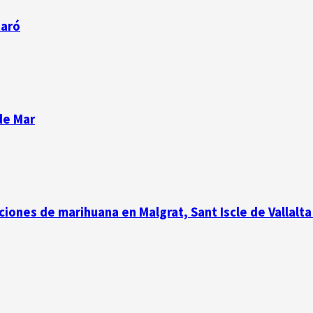
taró
de Mar
iones de marihuana en Malgrat, Sant Iscle de Vallalta