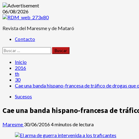
Saltar
06/08/2026
al
contenido
Revista del Maresme y de Mataró
Menú
Contacto
principal
Buscar:
Inicio
2016
th
30
Cae una banda hispano-francesa de tráfico de drogas que 
Sucesos
Cae una banda hispano-francesa de tráfic
Maresme
30/06/2016
4 minutos de lectura