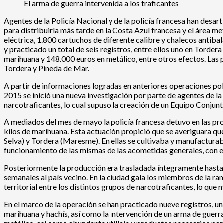
El arma de guerra intervenida a los traficantes
Agentes de la Policía Nacional y de la policía francesa han desa
para distribuirla más tarde en la Costa Azul francesa y el área 
eléctrica, 1.800 cartuchos de diferente calibre y chalecos antibal
y practicado un total de seis registros, entre ellos uno en Torder
marihuana y 148.000 euros en metálico, entre otros efectos. Las p
Tordera y Pineda de Mar.
A partir de informaciones logradas en anteriores operaciones polic
2015 se inició una nueva investigación por parte de agentes de l
narcotraficantes, lo cual supuso la creación de un Equipo Conjun
A mediados del mes de mayo la policía francesa detuvo en las pr
kilos de marihuana. Esta actuación propició que se averiguara que
Selva) y Tordera (Maresme). En ellas se cultivaba y manufactura
funcionamiento de las mismas de las acometidas generales, con e
Posteriormente la producción era trasladada íntegramente hasta
semanales al país vecino. En la ciudad gala los miembros de la r
territorial entre los distintos grupos de narcotraficantes, lo que
En el marco de la operación se han practicado nueve registros, uno
marihuana y hachís, así como la intervención de un arma de guerra
metálico, así como abundante utillaje y productos necesarios para