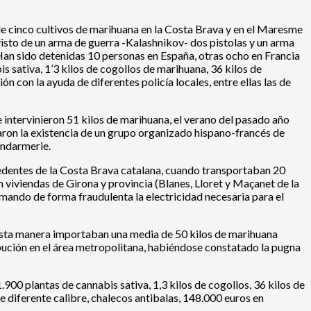
 de cinco cultivos de marihuana en la Costa Brava y en el Maresme
visto de un arma de guerra -Kalashnikov- dos pistolas y un arma
n. Han sido detenidas 10 personas en España, otras ocho en Francia
is sativa, 1’3 kilos de cogollos de marihuana, 36 kilos de
 con la ayuda de diferentes policía locales, entre ellas las de
e intervinieron 51 kilos de marihuana, el verano del pasado año
maron la existencia de un grupo organizado hispano-francés de
endarmerie.
cedentes de la Costa Brava catalana, cuando transportaban 20
n viviendas de Girona y provincia (Blanes, Lloret y Maçanet de la
mando de forma fraudulenta la electricidad necesaria para el
esta manera importaban una media de 50 kilos de marihuana
ibución en el área metropolitana, habiéndose constatado la pugna
.900 plantas de cannabis sativa, 1,3 kilos de cogollos, 36 kilos de
e diferente calibre, chalecos antibalas, 148.000 euros en