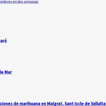
enedores en dos semanas
taró
de Mar
iones de marihuana en Malgrat, Sant Iscle de Vallalta