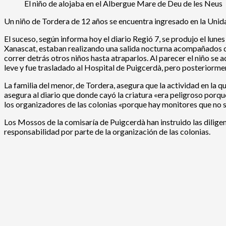
El niño de alojaba en el Albergue Mare de Deu de les Neus
Un niño de Tordera de 12 años se encuentra ingresado en la Unida
El suceso, según informa hoy el diario Regió 7, se produjo el lun
Xanascat, estaban realizando una salida nocturna acompañados de 
correr detrás otros niños hasta atraparlos. Al parecer el niño se
leve y fue trasladado al Hospital de Puigcerdà, pero posteriorme
La familia del menor, de Tordera, asegura que la actividad en la 
asegura al diario que donde cayó la criatura «era peligroso porq
los organizadores de las colonias «porque hay monitores que no s
Los Mossos de la comisaría de Puigcerdà han instruido las diligen
responsabilidad por parte de la organización de las colonias.