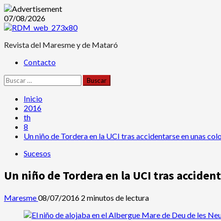
Saltar
07/08/2026
al
contenido
Revista del Maresme y de Mataró
Menú
Contacto
principal
Buscar:
Inicio
2016
th
8
Un niño de Tordera en la UCI tras accidentarse en unas colo
Sucesos
Un niño de Tordera en la UCI tras accident
Maresme
08/07/2016
2 minutos de lectura