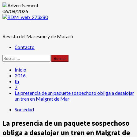
Saltar
06/08/2026
al
contenido
Revista del Maresme y de Mataró
Menú
Contacto
principal
Buscar:
Inicio
2016
th
7
La presencia de un paquete sospechoso obliga a desalojar
un tren en Malgrat de Mar
Sociedad
La presencia de un paquete sospechoso
obliga a desalojar un tren en Malgrat de