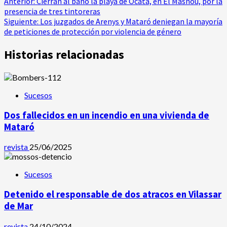
Navegación
Anterior:
Cierran al baño la playa de Ocata, en El Masnou, por la
presencia de tres tintoreras
de
Siguiente:
Los juzgados de Arenys y Mataró deniegan la mayoría
de peticiones de protección por violencia de género
entradas
Historias relacionadas
Sucesos
Dos fallecidos en un incendio en una vivienda de
Mataró
revista
25/06/2025
Sucesos
Detenido el responsable de dos atracos en Vilassar
de Mar
revista
24/10/2024