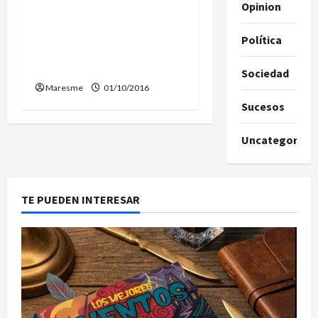
Opinion
Maresme-La Selva
d
denuncia retallades als
Política
a
nens amb Necessitats
Educatives Especials
Sociedad
s
Maresme
01/10/2016
Sucesos
Uncategorize
TE PUEDEN INTERESAR