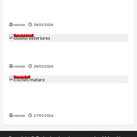
Mataró inicia un estudio geotérmico del solar
de El Corte Inglés para evaluar la
reconstrucción de Can Fàbregas
revista
28/01/2026
Maresme
Diseño de exteriores: por qué es clave contar
con profesionales especializados
revista
28/01/2026
Mataró
Retiran en Mataró una docena de vehículos
abandonados que personas sintecho utilizaban
para dormir
revista
27/01/2026