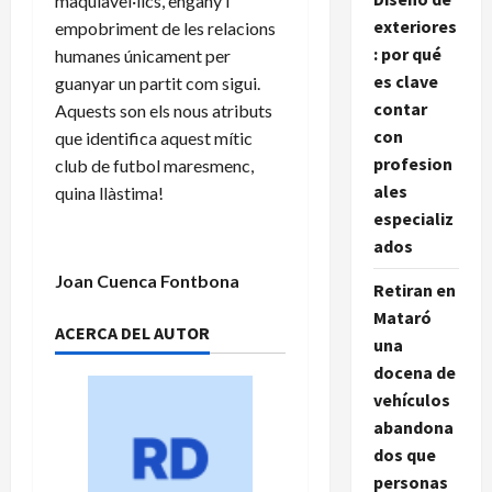
maquiavèl·lics, engany i
exteriores
empobriment de les relacions
: por qué
humanes únicament per
es clave
guanyar un partit com sigui.
contar
Aquests son els nous atributs
con
que identifica aquest mític
profesion
club de futbol maresmenc,
ales
quina llàstima!
especializ
ados
Joan Cuenca Fontbona
Retiran en
Mataró
ACERCA DEL AUTOR
una
docena de
vehículos
abandona
dos que
personas