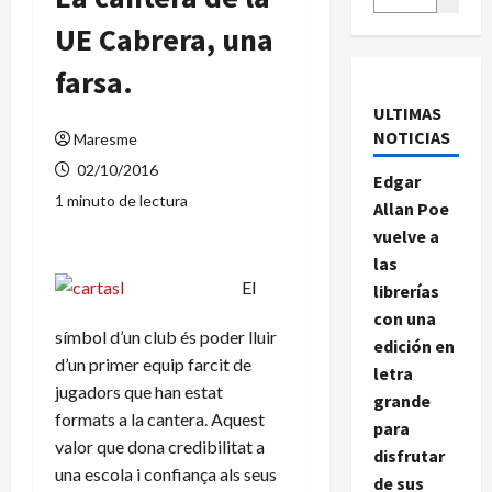
UE Cabrera, una
farsa.
ULTIMAS
NOTICIAS
Maresme
02/10/2016
Edgar
1 minuto de lectura
Allan Poe
vuelve a
las
El
librerías
con una
símbol d’un club és poder lluir
edición en
d’un primer equip farcit de
letra
jugadors que han estat
grande
formats a la cantera. Aquest
para
valor que dona credibilitat a
disfrutar
una escola i confiança als seus
de sus