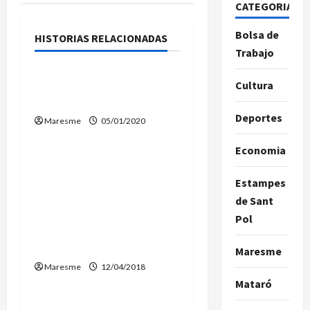
CATEGORIAS
c
Bolsa de
i
HISTORIAS RELACIONADAS
Cartas
Trabajo
ó
Arenys de Munt…que
Cultura
n
lástima verte así
Deportes
Maresme
05/01/2020
d
Cartas
Economia
e
Los Segadors del
Maresme explican porqué
e
Estampes
retiran esteladas y lazos
de Sant
n
amarillos de las
Pol
poblaciones de la
t
comarca
Maresme
Maresme
12/04/2018
r
Cartas
Mataró
a
L’Associació de TDAH