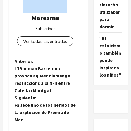
sintecho
utilizaban
Maresme
para
dormir
Subscriber
“El
Ver todas las entradas
estoicism
o también
puede
N
Anterior:
inspirar a
L’IRonman Barcelona
a
los niños”
provoca aquest diumenge
restriccions a la N-II entre
v
Calella i Montgat
e
Siguiente:
Fallece uno de los heridos de
g
la explosión de Premià de
Mar
a