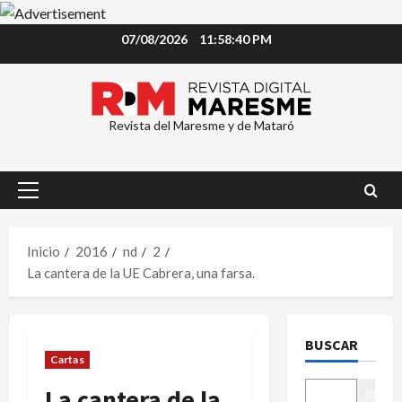
Saltar
07/08/2026
11:58:40 PM
al
contenido
Revista del Maresme y de Mataró
Menú
principal
Inicio
2016
nd
2
La cantera de la UE Cabrera, una farsa.
BUSCAR
Cartas
La cantera de la
Buscar