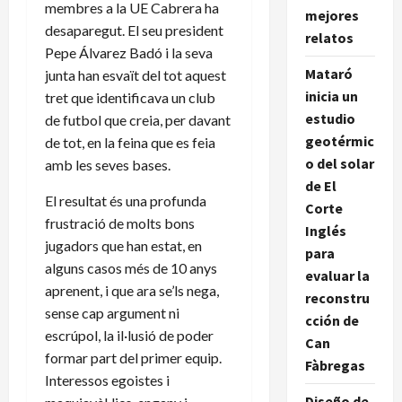
membres a la UE Cabrera ha
mejores
desaparegut. El seu president
relatos
Pepe Álvarez Badó i la seva
Mataró
junta han esvaït del tot aquest
inicia un
tret que identificava un club
estudio
de futbol que creia, per davant
geotérmic
de tot, en la feina que es feia
o del solar
amb les seves bases.
de El
El resultat és una profunda
Corte
frustració de molts bons
Inglés
jugadors que han estat, en
para
alguns casos més de 10 anys
evaluar la
aprenent, i que ara se’ls nega,
reconstru
sense cap argument ni
cción de
escrúpol, la il·lusió de poder
Can
formar part del primer equip.
Fàbregas
Interessos egoistes i
Diseño de