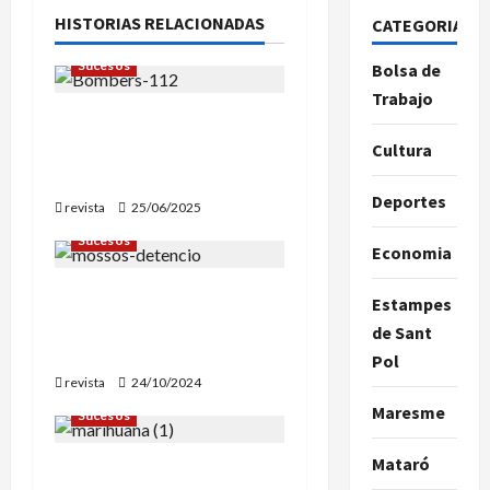
c
HISTORIAS RELACIONADAS
CATEGORIAS
i
Sucesos
Bolsa de
ó
Trabajo
Dos fallecidos en un
n
incendio en una vivienda
Cultura
de Mataró
d
Deportes
revista
25/06/2025
e
Sucesos
Economia
e
Detenido el responsable
Estampes
de dos atracos en Vilassar
n
de Sant
de Mar
Pol
t
revista
24/10/2024
Maresme
r
Sucesos
a
Mataró
Desarticulada una banda