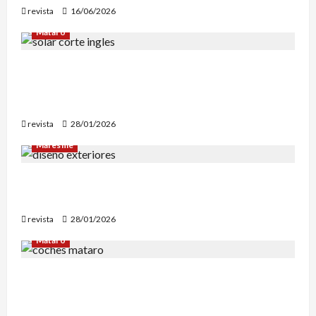
revista
16/06/2026
Mataró
Mataró inicia un estudio geotérmico del solar
de El Corte Inglés para evaluar la
reconstrucción de Can Fàbregas
revista
28/01/2026
Maresme
Diseño de exteriores: por qué es clave contar
con profesionales especializados
revista
28/01/2026
Mataró
Retiran en Mataró una docena de vehículos
abandonados que personas sintecho utilizaban
para dormir