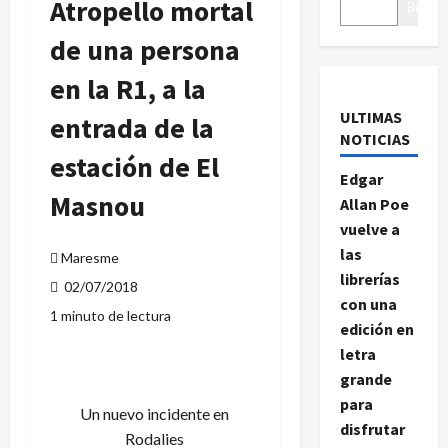
Atropello mortal
Buscar
de una persona
en la R1, a la
ULTIMAS
entrada de la
NOTICIAS
estación de El
Edgar
Masnou
Allan Poe
vuelve a
las
Maresme
librerías
02/07/2018
con una
1 minuto de lectura
edición en
letra
grande
para
Un nuevo incidente en
disfrutar
Rodalies