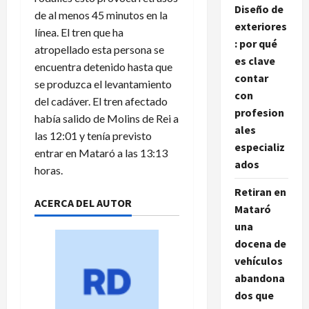
Diseño de
de al menos 45 minutos en la
exteriores
línea. El tren que ha
: por qué
atropellado esta persona se
es clave
encuentra detenido hasta que
contar
se produzca el levantamiento
con
del cadáver. El tren afectado
profesion
había salido de Molins de Rei a
ales
las 12:01 y tenía previsto
especializ
entrar en Mataró a las 13:13
ados
horas.
Retiran en
ACERCA DEL AUTOR
Mataró
una
docena de
vehículos
abandona
dos que