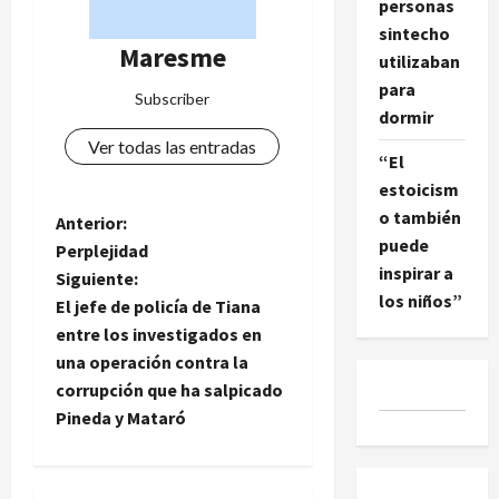
personas
sintecho
Maresme
utilizaban
para
Subscriber
dormir
Ver todas las entradas
“El
estoicism
o también
N
Anterior:
puede
Perplejidad
a
inspirar a
Siguiente:
los niños”
El jefe de policía de Tiana
v
entre los investigados en
e
una operación contra la
corrupción que ha salpicado
g
Pineda y Mataró
a