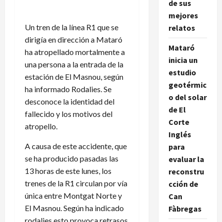
de sus
mejores
Un tren de la línea R1 que se
relatos
dirigía en dirección a Mataró
Mataró
ha atropellado mortalmente a
inicia un
una persona a la entrada de la
estudio
estación de El Masnou, según
geotérmic
ha informado Rodalies. Se
o del solar
desconoce la identidad del
de El
fallecido y los motivos del
Corte
atropello.
Inglés
A causa de este accidente, que
para
se ha producido pasadas las
evaluar la
13 horas de este lunes, los
reconstru
trenes de la R1
circulan por vía
cción de
única entre Montgat Norte y
Can
El Masnou. Según ha indicado
Fàbregas
rodalies esto provoca retrasos