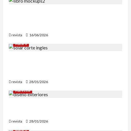
Edgar Allan Poe vuelve a las librerías con una
edición en letra grande para disfrutar de sus
mejores relatos
revista
16/06/2026
Mataró
Mataró inicia un estudio geotérmico del solar
de El Corte Inglés para evaluar la
reconstrucción de Can Fàbregas
revista
28/01/2026
Maresme
Diseño de exteriores: por qué es clave contar
con profesionales especializados
revista
28/01/2026
Mataró