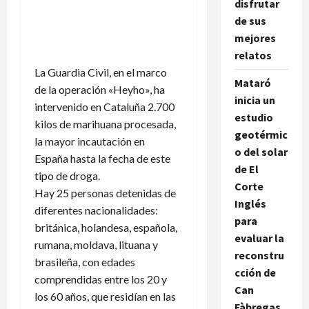
disfrutar
de sus
mejores
relatos
La Guardia Civil, en el marco
Mataró
de la operación «Heyho», ha
inicia un
intervenido en Cataluña 2.700
estudio
kilos de marihuana procesada,
geotérmic
la mayor incautación en
o del solar
España hasta la fecha de este
de El
tipo de droga.
Corte
Hay 25 personas detenidas de
Inglés
diferentes nacionalidades:
para
británica, holandesa, española,
evaluar la
rumana, moldava, lituana y
reconstru
brasileña, con edades
cción de
comprendidas entre los 20 y
Can
los 60 años, que residían en las
Fàbregas