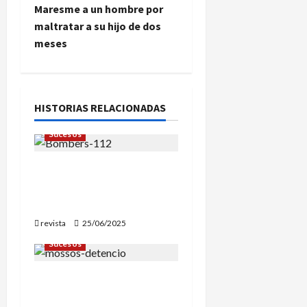
g
Maresme a un hombre por
maltratar a su hijo de dos
a
meses
c
i
HISTORIAS RELACIONADAS
ó
Sucesos
n
Dos fallecidos en un
d
incendio en una vivienda
de Mataró
e
revista
25/06/2025
e
Sucesos
n
Detenido el responsable
t
de dos atracos en Vilassar