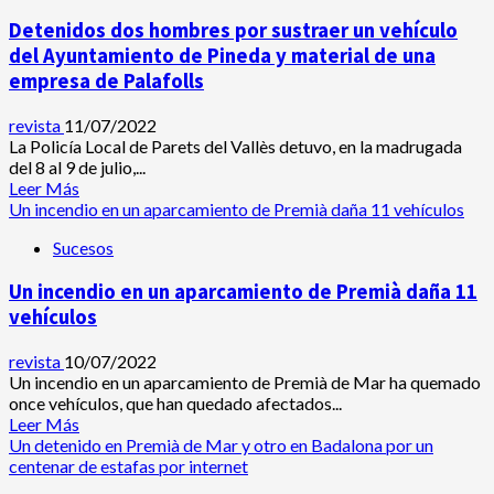
de
detenidos
Mar
Detenidos dos hombres por sustraer un vehículo
por
varias
del Ayuntamiento de Pineda y material de una
estafas
empresa de Palafolls
por
el
revista
11/07/2022
sistema
La Policía Local de Parets del Vallès detuvo, en la madrugada
del
del 8 al 9 de julio,...
tocomocho,
Leer
Leer Más
una
más
Un incendio en un aparcamiento de Premià daña 11 vehículos
de
acerca
ellas
Sucesos
de
en
Detenidos
Premià
Un incendio en un aparcamiento de Premià daña 11
dos
de
hombres
vehículos
Mar
por
sustraer
revista
10/07/2022
un
Un incendio en un aparcamiento de Premià de Mar ha quemado
vehículo
once vehículos, que han quedado afectados...
del
Leer
Leer Más
Ayuntamiento
más
Un detenido en Premià de Mar y otro en Badalona por un
de
acerca
centenar de estafas por internet
Pineda
de