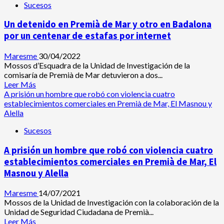
y
Sucesos
Un
material
incendio
de
Un detenido en Premià de Mar y otro en Badalona
en
una
un
por un centenar de estafas por internet
empresa
aparcamiento
de
de
Maresme
30/04/2022
Palafolls
Premià
Mossos d’Esquadra de la Unidad de Investigación de la
daña
comisaría de Premià de Mar detuvieron a dos...
11
Leer
Leer Más
vehículos
más
A prisión un hombre que robó con violencia cuatro
acerca
establecimientos comerciales en Premià de Mar, El Masnou y
de
Alella
Un
Sucesos
detenido
en
A prisión un hombre que robó con violencia cuatro
Premià
de
establecimientos comerciales en Premià de Mar, El
Mar
Masnou y Alella
y
otro
Maresme
14/07/2021
en
Mossos de la Unidad de Investigación con la colaboración de la
Badalona
Unidad de Seguridad Ciudadana de Premià...
por
Leer
Leer Más