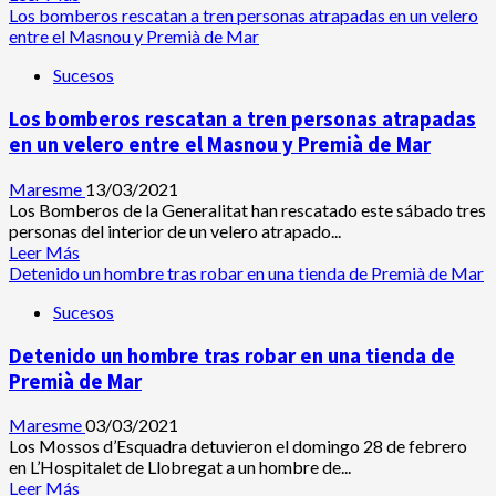
un
más
Los bomberos rescatan a tren personas atrapadas en un velero
centenar
acerca
entre el Masnou y Premià de Mar
de
de
estafas
Sucesos
A
por
prisión
internet
Los bomberos rescatan a tren personas atrapadas
un
hombre
en un velero entre el Masnou y Premià de Mar
que
robó
Maresme
13/03/2021
con
Los Bomberos de la Generalitat han rescatado este sábado tres
violencia
personas del interior de un velero atrapado...
cuatro
Leer
Leer Más
establecimientos
más
Detenido un hombre tras robar en una tienda de Premià de Mar
comerciales
acerca
en
Sucesos
de
Premià
Los
de
Detenido un hombre tras robar en una tienda de
bomberos
Mar,
rescatan
Premià de Mar
El
a
Masnou
tren
Maresme
03/03/2021
y
personas
Los Mossos d’Esquadra detuvieron el domingo 28 de febrero
Alella
atrapadas
en L’Hospitalet de Llobregat a un hombre de...
en
Leer
Leer Más