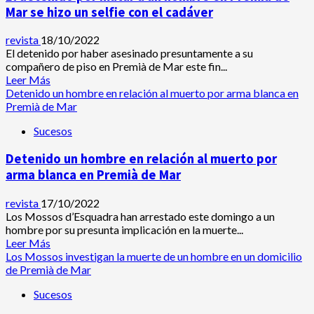
Mar se hizo un selfie con el cadáver
revista
18/10/2022
El detenido por haber asesinado presuntamente a su
compañero de piso en Premià de Mar este fin...
Leer
Leer Más
más
Detenido un hombre en relación al muerto por arma blanca en
acerca
Premià de Mar
de
Sucesos
El
detenido
Detenido un hombre en relación al muerto por
por
matar
arma blanca en Premià de Mar
a
un
revista
17/10/2022
hombre
Los Mossos d’Esquadra han arrestado este domingo a un
en
hombre por su presunta implicación en la muerte...
Premià
Leer
Leer Más
de
más
Los Mossos investigan la muerte de un hombre en un domicilio
Mar
acerca
de Premià de Mar
se
de
hizo
Sucesos
Detenido
un
un