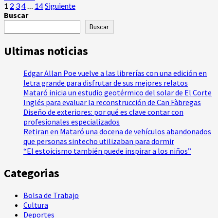
un
Paginación
más
1
2
3
4
…
14
Siguiente
velero
acerca
Buscar
de
entre
de
Buscar
el
Detenido
entradas
Masnou
un
Ultimas noticias
y
hombre
Premià
tras
de
robar
Edgar Allan Poe vuelve a las librerías con una edición en
Mar
en
letra grande para disfrutar de sus mejores relatos
una
Mataró inicia un estudio geotérmico del solar de El Corte
tienda
Inglés para evaluar la reconstrucción de Can Fàbregas
de
Diseño de exteriores: por qué es clave contar con
Premià
profesionales especializados
de
Retiran en Mataró una docena de vehículos abandonados
Mar
que personas sintecho utilizaban para dormir
“El estoicismo también puede inspirar a los niños”
Categorias
Bolsa de Trabajo
Cultura
Deportes