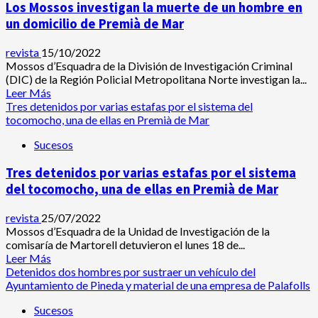
selfie
Los Mossos investigan la muerte de un hombre en
hombre
con
en
un domicilio de Premià de Mar
el
relación
cadáver
al
revista
15/10/2022
muerto
Mossos d’Esquadra de la División de Investigación Criminal
por
(DIC) de la Región Policial Metropolitana Norte investigan la...
arma
Leer
Leer Más
blanca
más
Tres detenidos por varias estafas por el sistema del
en
acerca
tocomocho, una de ellas en Premià de Mar
Premià
de
de
Sucesos
Los
Mar
Mossos
Tres detenidos por varias estafas por el sistema
investigan
la
del tocomocho, una de ellas en Premià de Mar
muerte
de
revista
25/07/2022
un
Mossos d’Esquadra de la Unidad de Investigación de la
hombre
comisaría de Martorell detuvieron el lunes 18 de...
en
Leer
Leer Más
un
más
Detenidos dos hombres por sustraer un vehículo del
domicilio
acerca
Ayuntamiento de Pineda y material de una empresa de Palafolls
de
de
Premià
Sucesos
Tres