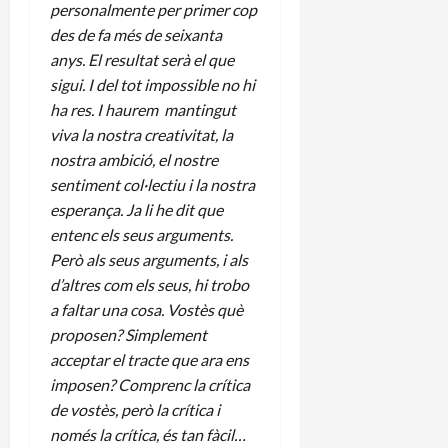
personalmente per primer cop
des de fa més de seixanta
anys. El resultat serà el que
sigui. I del tot impossible no hi
ha res. I haurem mantingut
viva la nostra creativitat, la
nostra ambició, el nostre
sentiment col·lectiu i la nostra
esperança. Ja li he dit que
entenc els seus arguments.
Però als seus arguments, i als
d’altres com els seus, hi trobo
a faltar una cosa. Vostès què
proposen? Simplement
acceptar el tracte que ara ens
imposen? Comprenc la crítica
de vostès, però la crítica i
només la crítica, és tan fàcil…