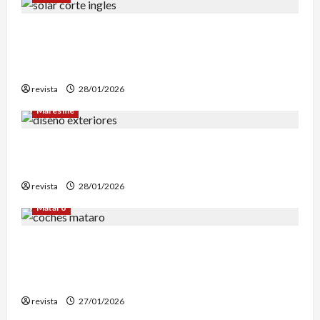
Mataró inicia un estudio geotérmico del solar
de El Corte Inglés para evaluar la
reconstrucción de Can Fàbregas
revista
28/01/2026
Maresme
Diseño de exteriores: por qué es clave contar
con profesionales especializados
revista
28/01/2026
Mataró
Retiran en Mataró una docena de vehículos
abandonados que personas sintecho utilizaban
para dormir
revista
27/01/2026