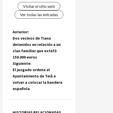
Visitar el sitio web
Ver todas las entradas
N
Anterior:
Dos vecinos de Tiana
a
detenidos en relación a un
clan familiar que estafó
v
150.000 euros
e
Siguiente:
El juzgado ordena al
g
Ayuntamiento de Teià a
volver a colocar la bandera
a
española
c
i
HISTORIAS RELACIONADAS