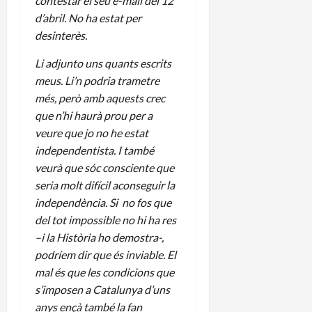
contestar el seu e-mail del 12
d’abril. No ha estat per
desinterès.
Li adjunto uns quants escrits
meus. Li’n podria trametre
més, però amb aquests crec
que n’hi haurà prou per a
veure que jo no he estat
independentista. I també
veurà que sóc consciente que
seria molt difícil aconseguir la
independència. Si no fos que
del tot impossible no hi ha res
–i la Història ho demostra-,
podríem dir que és inviable. El
mal és que les condicions que
s’imposen a Catalunya d’uns
anys ençà també la fan