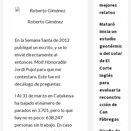
mejores
relatos
Roberto Giménez
Mataró
inicia un
estudio
En la Semana Santa de 2012
geotérmic
publiqué un escrito, y se lo
o del solar
envié directamente al
de El
entonces
Molt Honorable
Corte
Jordi Pujol para que me
Inglés
contestara. Este fue mi
para
decálogo de preguntas:
evaluar la
I Al 31 de marzo en Catalunya
reconstru
ha bajado el número de
cción de
parados en 3.701, pero lo que
Can
hay no es poco: 638.247
Fàbregas
personas sin trabajo. En caso
Diseño de