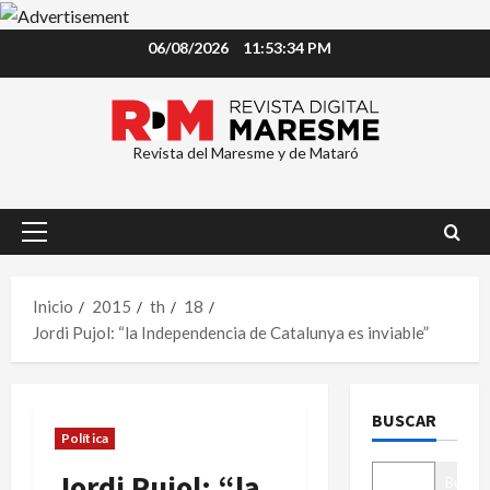
Saltar
06/08/2026
11:53:35 PM
al
contenido
Revista del Maresme y de Mataró
Menú
principal
Inicio
2015
th
18
Jordi Pujol: “la Independencia de Catalunya es inviable”
BUSCAR
Política
Jordi Pujol: “la
Buscar