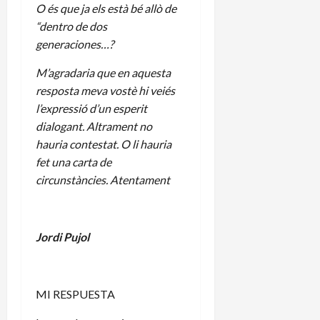
O és que ja els està bé allò de
“dentro de dos
generaciones…?
M’agradaria que en aquesta
resposta meva vostè hi veiés
l’expressió d’un esperit
dialogant. Altrament no
hauria contestat. O li hauria
fet una carta de
circunstàncies. Atentament
Jordi Pujol
MI RESPUESTA