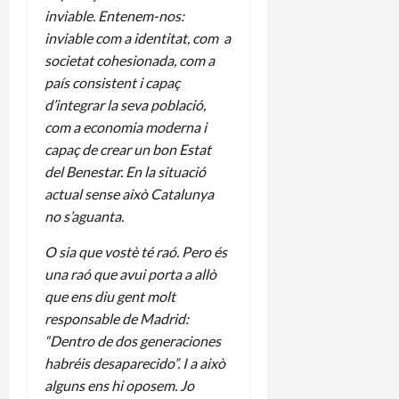
inviable. Entenem-nos:
inviable com a identitat, com a
societat cohesionada, com a
país consistent i capaç
d’integrar la seva població,
com a economia moderna i
capaç de crear un bon Estat
del Benestar. En la situació
actual sense això Catalunya
no s’aguanta.
O sia que vostè té raó. Pero és
una raó que avui porta a allò
que ens diu gent molt
responsable de Madrid:
“Dentro de dos generaciones
habréis desaparecido”. I a això
alguns ens hi oposem. Jo