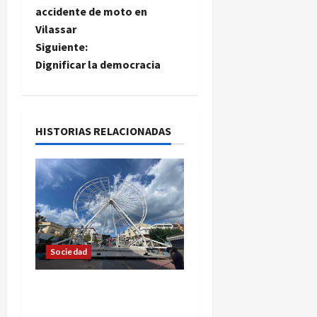
accidente de moto en
v
Vilassar
e
Siguiente:
Dignificar la democracia
g
a
HISTORIAS RELACIONADAS
c
i
ó
n
Sociedad
d
e
La Feria de Calella tendrá
una noria de 35 metros