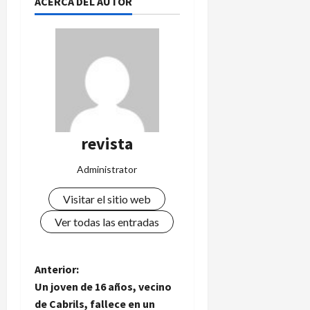
ACERCA DEL AUTOR
revista
Administrator
Visitar el sitio web
Ver todas las entradas
N
Anterior:
Un joven de 16 años, vecino
a
de Cabrils, fallece en un