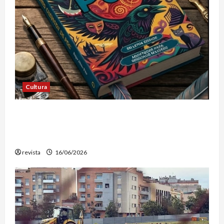
Cultura
Edgar Allan Poe vuelve a las librerías con una
edición en letra grande para disfrutar de sus
mejores relatos
revista
16/06/2026