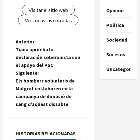
Visitar el sitio web
Opinion
Ver todas las entradas
Política
Sociedad
N
Anterior:
Tiana aprueba la
a
Sucesos
declaración soberanista con
el apoyo del PSC
v
Uncategorize
Siguiente:
e
Els bombers voluntaris de
Malgrat col.laboren en la
g
campanya de donació de
sang d’aquest dissabte
a
c
i
HISTORIAS RELACIONADAS