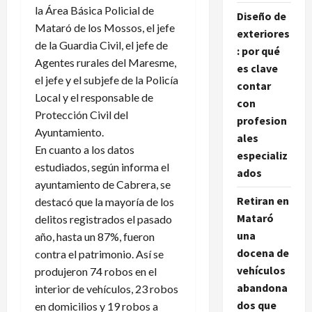
la Área Básica Policial de
Diseño de
Mataró de los Mossos, el jefe
exteriores
de la Guardia Civil, el jefe de
: por qué
Agentes rurales del Maresme,
es clave
el jefe y el subjefe de la Policía
contar
Local y el responsable de
con
Protección Civil del
profesion
Ayuntamiento.
ales
En cuanto a los datos
especializ
estudiados, según informa el
ados
ayuntamiento de Cabrera, se
Retiran en
destacó que la mayoría de los
Mataró
delitos registrados el pasado
una
año, hasta un 87%, fueron
docena de
contra el patrimonio. Así se
vehículos
produjeron 74 robos en el
abandona
interior de vehículos, 23 robos
dos que
en domicilios y 19 robos a