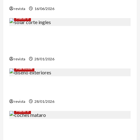
revista
16/06/2026
Mataró
Mataró inicia un estudio geotérmico del solar
de El Corte Inglés para evaluar la
reconstrucción de Can Fàbregas
revista
28/01/2026
Maresme
Diseño de exteriores: por qué es clave contar
con profesionales especializados
revista
28/01/2026
Mataró
Retiran en Mataró una docena de vehículos
abandonados que personas sintecho utilizaban