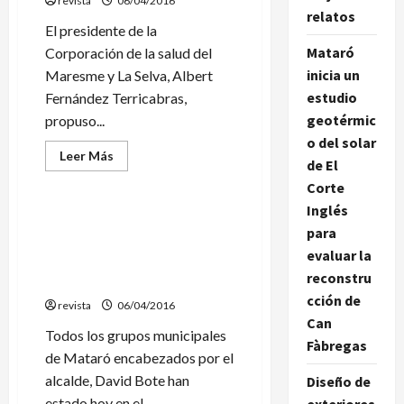
revista
heridos
06/04/2016
al
relatos
estallarles
El presidente de la
un
Mataró
Corporación de la salud del
cargador
de
inicia un
Maresme y La Selva, Albert
encendedores
estudio
Fernández Terricabras,
geotérmic
propuso...
o del solar
Leer
Leer Más
de El
más
Política
acerca
Corte
de
El
Inglés
presidente
Mataró reclama con una
de
para
sola voz en el Parlament la
la
evaluar la
Corporació
mejora de la financiación del
de
reconstru
Hospital
Salut
del
cción de
revista
Maresme
06/04/2016
propuso
Can
financiar
Todos los grupos municipales
un
Fàbregas
de Mataró encabezados por el
centro
con
alcalde, David Bote han
Diseño de
una
herencia
estado hoy en el...