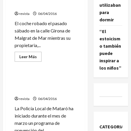
alcaldesa
utilizaban
sábado en Malgrat de Mar
de
para
Arenys
revista
06/04/2016
de
dormir
Mar
El coche robado el pasado
tras
la
sábado en la calle Girona de
“El
moción
de
Malgrat de Mar mientras su
estoicism
censura
propietaria,...
a
o también
Estanis
puede
Fors
Leer
Leer Más
(JxA)
inspirar a
más
Sociedad
acerca
los niños”
de
Aparece
en
La policía de Mataró alerta a
Palafolls
los niños y jóvenes sobre el
el
coche
acoso escolar
que
fue
revista
06/04/2016
robado
el
La Policía Local de Mataró ha
sábado
en
iniciado durante el mes de
Malgrat
de
marzo un programa de
Mar
CATEGORIAS
prevención del...