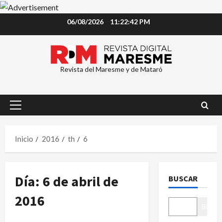
Saltar
06/08/2026
11:22:42 PM
al
contenido
Revista del Maresme y de Mataró
Menú
principal
Inicio
2016
th
6
Día:
6 de abril de
BUSCAR
2016
Buscar
Sucesos