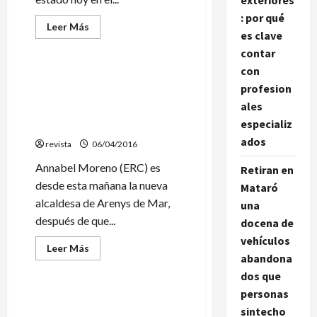
exteriores
: por qué
Leer
Leer Más
es clave
más
Política
acerca
contar
de
Mataró
con
reclama
Annabel Moreno (ERC) nueva
con
profesion
alcaldesa de Arenys de Mar
una
sola
ales
tras la moción de censura a
voz
especializ
Estanis Fors (JxA)
en
el
ados
revista
Parlament
06/04/2016
la
mejora
Annabel Moreno (ERC) es
Retiran en
de
desde esta mañana la nueva
la
Mataró
financiación
alcaldesa de Arenys de Mar,
del
una
Hospital
después de que...
docena de
vehículos
Leer
Leer Más
más
abandona
Sucesos
acerca
dos que
de
Annabel
personas
Moreno
Aparece en Palafolls el
(ERC)
sintecho
coche que fue robado el
nueva