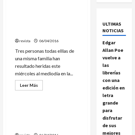
Tres miembros de una
familia de Sant Cebrià
ULTIMAS
heridos al estallarles un
NOTICIAS
cargador de encendedores
revista
06/04/2016
Edgar
Allan Poe
Tres personas todas elllas de
vuelve a
una misma familia han
las
resultado heridas este
librerías
miércoles al mediodía en la...
con una
Leer
Leer Más
edición en
más
Sociedad
acerca
letra
de
Tres
grande
miembros
El presidente de la
para
de
Corporació de Salut del
una
disfrutar
familia
Maresme propuso financiar
de
de sus
un centro con una herencia
Sant
Cebrià
mejores