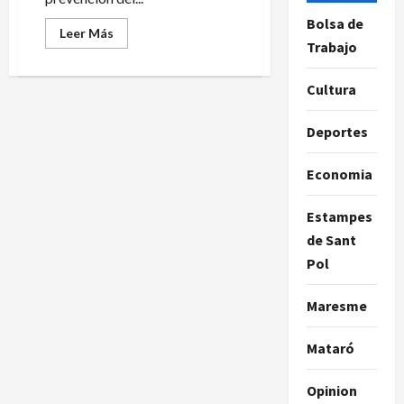
Bolsa de
Leer
Leer Más
más
Trabajo
acerca
de
La
Cultura
policía
de
Mataró
Deportes
alerta
a
los
niños
Economia
y
jóvenes
sobre
Estampes
el
acoso
de Sant
escolar
Pol
Maresme
Mataró
Opinion