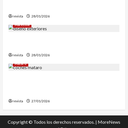
de El Corte Inglés para evaluar la
reconstrucción de Can Fàbregas
revista
28/01/2026
Maresme
Diseño de exteriores: por qué es clave contar
con profesionales especializados
revista
28/01/2026
Mataró
Retiran en Mataró una docena de vehículos
abandonados que personas sintecho utilizaban
para dormir
revista
27/01/2026
Copyright © Todos los derechos reservados.
|
MoreNews