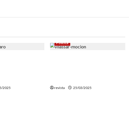
Política
erdanyola de
Prospera la moción de censura y
ocan una
Elena López, de Babord, es
n contra la
investida como nueva alcaldesa
n el barrio
de Vilassar de Mar
5/2025
revista
25/03/2025