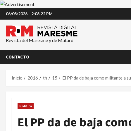
Saltar
06/08/2026
2:08:23 PM
al
contenido
Revista del Maresme y de Mataró
CONTACTO
Inicio
2016
th
15
El PP da de baja como militante a s
Política
El PP da de baja como