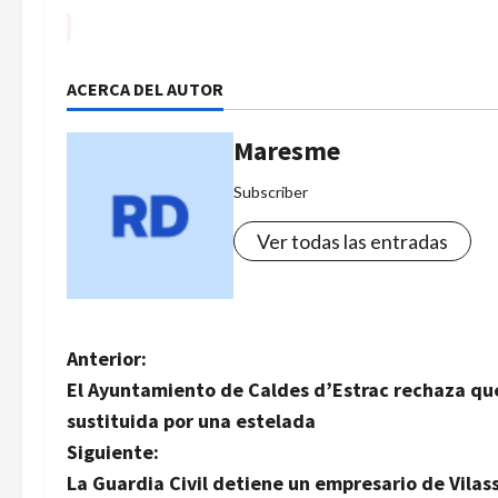
ACERCA DEL AUTOR
Maresme
Subscriber
Ver todas las entradas
N
Anterior:
El Ayuntamiento de Caldes d’Estrac rechaza que 
a
sustituida por una estelada
v
Siguiente:
La Guardia Civil detiene un empresario de Vilas