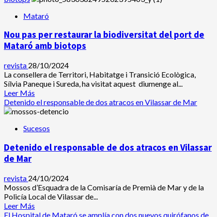
mayores
de
con
Mataró
Mataró
cuentos
canvia
y
Nou pas per restaurar la biodiversitat del port de
de
juegos
lloc
Mataró amb biotops
divertidos
l’escultura
dedicada
revista
28/10/2024
a
La consellera de Territori, Habitatge i Transició Ecològica,
Salvador
Sílvia Paneque i Sureda, ha visitat aquest diumenge al...
Espriu
Leer
Leer Más
pels
más
Detenido el responsable de dos atracos en Vilassar de Mar
temporals
acerca
de
Sucesos
Nou
pas
Detenido el responsable de dos atracos en Vilassar
per
restaurar
de Mar
la
biodiversitat
revista
24/10/2024
del
Mossos d’Esquadra de la Comisaría de Premià de Mar y de la
port
Policía Local de Vilassar de...
de
Leer
Leer Más
Mataró
más
El Hospital de Mataró se amplía con dos nuevos quirófanos de