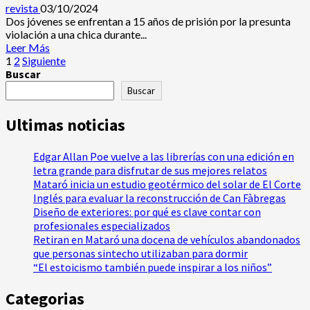
otras
en
revista
03/10/2024
pobaciones
mar
Dos jóvenes se enfrentan a 15 años de prisión por la presunta
catalanas
adentro
violación a una chica durante...
en
Leer
Leer Más
Cabrera
Paginación
más
1
2
Siguiente
de
acerca
Buscar
de
Mar
de
Buscar
Piden
entradas
15
Ultimas noticias
años
a
dos
Edgar Allan Poe vuelve a las librerías con una edición en
jóvenes
letra grande para disfrutar de sus mejores relatos
por
Mataró inicia un estudio geotérmico del solar de El Corte
una
Inglés para evaluar la reconstrucción de Can Fàbregas
presunta
Diseño de exteriores: por qué es clave contar con
violación
profesionales especializados
en
Retiran en Mataró una docena de vehículos abandonados
una
que personas sintecho utilizaban para dormir
discoteca
“El estoicismo también puede inspirar a los niños”
de
Mataró
Categorias