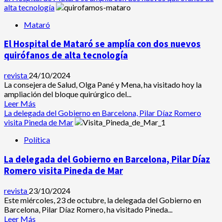
amb
acerca
alta tecnología
biotops
de
Mataró
Detenido
el
El Hospital de Mataró se amplía con dos nuevos
responsable
de
quirófanos de alta tecnología
dos
atracos
revista
24/10/2024
en
La consejera de Salud, Olga Pané y Mena, ha visitado hoy la
Vilassar
ampliación del bloque quirúrgico del...
de
Leer
Leer Más
Mar
más
La delegada del Gobierno en Barcelona, ​​Pilar Díaz Romero
acerca
visita Pineda de Mar
de
Política
El
Hospital
La delegada del Gobierno en Barcelona, ​​Pilar Díaz
de
Mataró
Romero visita Pineda de Mar
se
amplía
revista
23/10/2024
con
Este miércoles, 23 de octubre, la delegada del Gobierno en
dos
Barcelona, ​​Pilar Díaz Romero, ha visitado Pineda...
nuevos
Leer
Leer Más