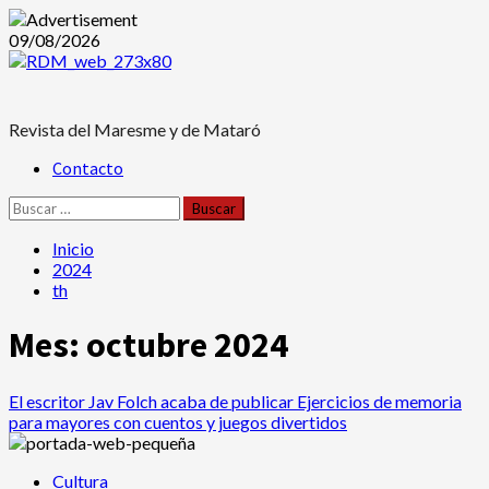
Saltar
09/08/2026
al
contenido
Revista del Maresme y de Mataró
Menú
Contacto
principal
Buscar:
Inicio
2024
th
Mes:
octubre 2024
El escritor Jav Folch acaba de publicar Ejercicios de memoria
para mayores con cuentos y juegos divertidos
Cultura