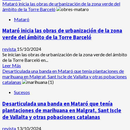
quirófanos
más
Mataró inicia las obras de urbanización de la zona verde del
de
acerca
ámbito de la Torre Barceló
alta
de
tecnología
Mataró
La
delegada
Mataró inicia las obras de urbanización de la zona
del
Gobierno
verde del ámbito de la Torre Barceló
en
Barcelona,
revista
15/10/2024
Se inician las obras de urbanización de la zona verde del ámbito
Pilar
de la Torre Barceló en...
Díaz
Leer
Leer Más
Romero
más
Desarticulada una banda en Mataró que tenía plantaciones de
visita
acerca
marihuana en Malgrat, Sant Iscle de Vallalta y otras pobaciones
Pineda
de
catalanas
de
Mataró
Mar
Sucesos
inicia
las
Desarticulada una banda en Mataró que tenía
obras
de
plantaciones de marihuana en Malgrat, Sant Iscle
urbanización
de Vallalta y otras pobaciones catalanas
de
la
revista
13/10/2024