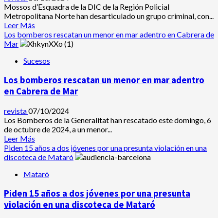
zona
Mossos d’Esquadra de la DIC de la Región Policial
verde
Metropolitana Norte han desarticulado un grupo criminal, con...
del
Leer
Leer Más
ámbito
más
Los bomberos rescatan un menor en mar adentro en Cabrera de
de
acerca
Mar
la
de
Torre
Sucesos
Desarticulada
Barceló
una
Los bomberos rescatan un menor en mar adentro
banda
en
en Cabrera de Mar
Mataró
que
revista
07/10/2024
tenía
Los Bomberos de la Generalitat han rescatado este domingo, 6
plantaciones
de octubre de 2024, a un menor...
de
Leer
Leer Más
marihuana
más
Piden 15 años a dos jóvenes por una presunta violación en una
en
acerca
discoteca de Mataró
Malgrat,
de
Sant
Mataró
Los
Iscle
bomberos
de
Piden 15 años a dos jóvenes por una presunta
rescatan
Vallalta
un
violación en una discoteca de Mataró
y
menor