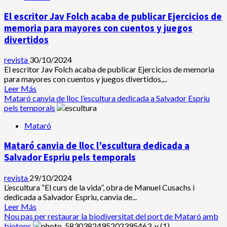
El escritor Jav Folch acaba de publicar Ejercicios de
memoria para mayores con cuentos y juegos
divertidos
revista
30/10/2024
El escritor Jav Folch acaba de publicar Ejercicios de memoria
para mayores con cuentos y juegos divertidos,...
Leer
Leer Más
más
Mataró canvia de lloc l’escultura dedicada a Salvador Espriu
acerca
pels temporals
de
Mataró
El
escritor
Mataró canvia de lloc l’escultura dedicada a
Jav
Folch
Salvador Espriu pels temporals
acaba
de
revista
29/10/2024
publicar
L’escultura “El curs de la vida”, obra de Manuel Cusachs i
Ejercicios
dedicada a Salvador Espriu, canvia de...
de
Leer
Leer Más
memoria
más
Nou pas per restaurar la biodiversitat del port de Mataró amb
para
acerca
biotops