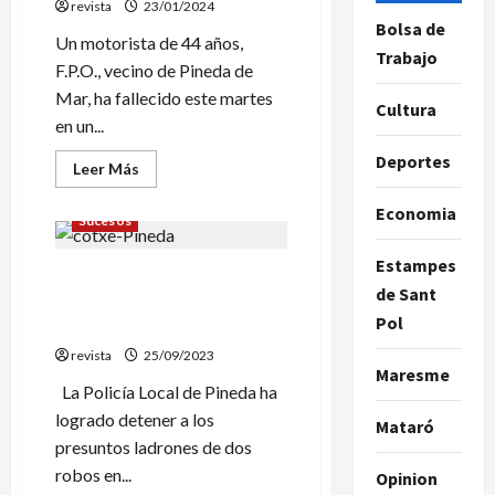
a
revista
23/01/2024
finales
Bolsa de
de
Un motorista de 44 años,
año
Trabajo
F.P.O., vecino de Pineda de
Mar, ha fallecido este martes
Cultura
en un...
Deportes
Leer
Leer Más
más
acerca
Economia
de
Sucesos
Un
vecino
de
Estampes
Detenidos en Pineda los
Pineda
fallece
de Sant
autores de dos robos en
en
Pol
un
empresas de la localidad
accidente
de
revista
25/09/2023
moto
Maresme
en
La Policía Local de Pineda ha
la
C-
logrado detener a los
Mataró
32
presuntos ladrones de dos
en
Mataró
robos en...
Opinion