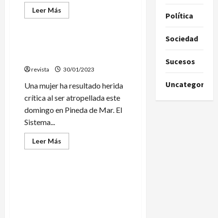
Leer
Leer Más
Política
más
Sucesos
acerca
de
Detenidos
Sociedad
en
Una mujer herida crítica en
Pineda
Pineda al ser atropellada
los
Sucesos
autores
revista
30/01/2023
de
dos
Uncategorize
robos
Una mujer ha resultado herida
en
crítica al ser atropellada este
empresas
de
domingo en Pineda de Mar. El
la
localidad
Sistema...
Leer
Leer Más
más
Sociedad
acerca
de
Una
mujer
Tres chiringuitos de Pineda y
herida
Vilassar de Mar
crítica
en
protagonistas del Joc de
Pineda
Cartes estiu de TV3
al
ser