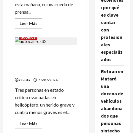
exteriores
esta mañana, en una rueda de
: por qué
prensa...
es clave
contar
Leer
Leer Más
más
con
acerca
de
profesion
Sucesos
La
Alcaldesa
ales
de
especializ
Tres personas en estado
Pineda
de
crítico en un accidente de un
ados
Mar
Silvia
autobús en la C-32 en Pineda
Biosca
Retiran en
de Mar
ha
presentado
Mataró
revista
16/07/2024
el
nuevo
una
Tres personas en estado
Cartipàs
docena de
Municipal
crítico evacuadas en
vehículos
helicóptero, un herido grave y
abandona
cuatro menos graves es el...
dos que
personas
Leer
Leer Más
más
sintecho
acerca