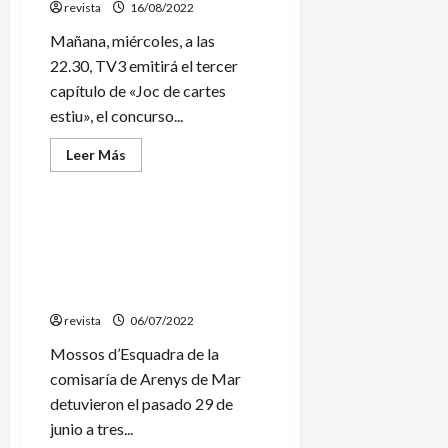
revista
atropellada
16/08/2022
Mañana, miércoles, a las
22.30, TV3 emitirá el tercer
capítulo de «Joc de cartes
estiu», el concurso...
Leer
Leer Más
más
Sucesos
acerca
de
Tres
chiringuitos
Detenidos tres hombres en
de
Pineda por manipular
Pineda
y
máquinas tragaperras en un
Vilassar
bar
de
Mar
revista
protagonistas
06/07/2022
del
Joc
Mossos d’Esquadra de la
de
comisaría de Arenys de Mar
Cartes
estiu
detuvieron el pasado 29 de
de
TV3
junio a tres...