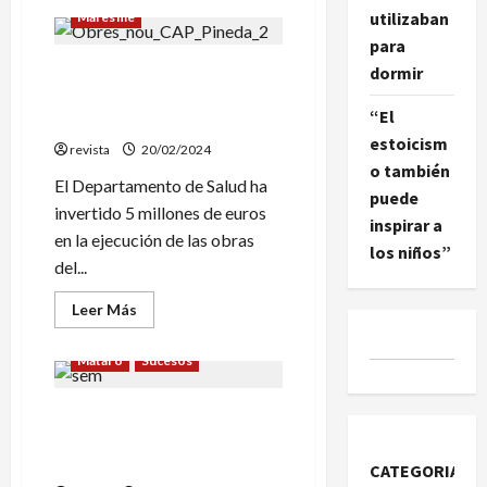
de
utilizaban
Maresme
Tres
personas
para
en
Las obras del nuevo CAP de
estado
dormir
crítico
Pineda terminarán a finales
en
“El
un
de año
accidente
estoicism
de
revista
20/02/2024
un
o también
autobús
El Departamento de Salud ha
en
puede
la
invertido 5 millones de euros
C-
inspirar a
en la ejecución de las obras
32
los niños”
en
del...
Pineda
de
Mar
Leer
Leer Más
más
acerca
de
Mataró
Sucesos
Las
obras
del
Un vecino de Pineda fallece
nuevo
CAP
en un accidente de moto en
de
Pineda
la C-32 en Mataró
CATEGORIAS
terminarán