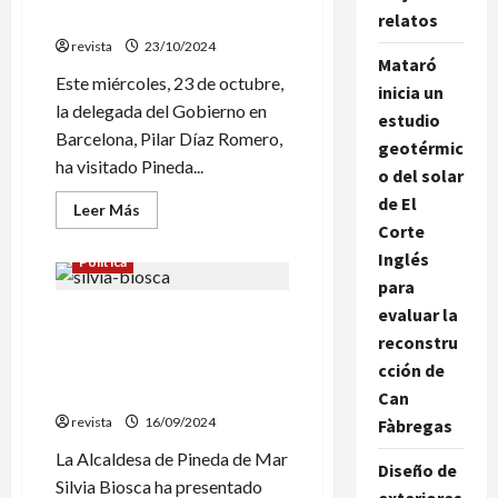
apropa
Romero visita Pineda de Mar
relatos
més
de
revista
23/10/2024
40
Mataró
espectacles
Este miércoles, 23 de octubre,
a
inicia un
Pineda
la delegada del Gobierno en
estudio
Barcelona, ​​Pilar Díaz Romero,
geotérmic
ha visitado Pineda...
o del solar
de El
Leer
Leer Más
más
Corte
acerca
de
Inglés
Política
La
para
delegada
del
evaluar la
La Alcaldesa de Pineda de
Gobierno
en
reconstru
Mar Silvia Biosca ha
Barcelona,
presentado el nuevo
cción de
Pilar
Cartipàs Municipal
Díaz
Can
Romero
revista
16/09/2024
Fàbregas
visita
Pineda
La Alcaldesa de Pineda de Mar
de
Diseño de
Mar
Silvia Biosca ha presentado