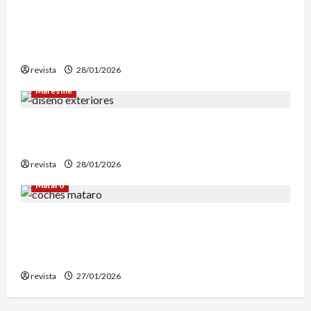
Mataró inicia un estudio geotérmico del solar
de El Corte Inglés para evaluar la
reconstrucción de Can Fàbregas
revista
28/01/2026
Maresme
Diseño de exteriores: por qué es clave contar
con profesionales especializados
revista
28/01/2026
Mataró
Retiran en Mataró una docena de vehículos
abandonados que personas sintecho utilizaban
para dormir
revista
27/01/2026