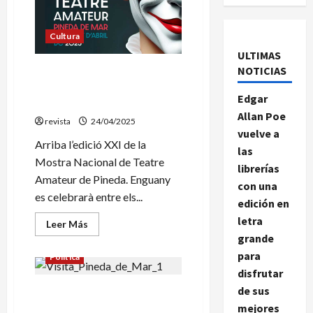
Cultura
ULTIMAS
NOTICIAS
La Mostra Nacional de
Teatre Amateur apropa més
Edgar
de 40 espectacles a Pineda
Allan Poe
revista
24/04/2025
vuelve a
Arriba l’edició XXI de la
las
Mostra Nacional de Teatre
librerías
Amateur de Pineda. Enguany
con una
es celebrarà entre els...
edición en
letra
Leer
Leer Más
más
grande
acerca
de
para
Política
La
Mostra
disfrutar
Nacional
de sus
La delegada del Gobierno en
de
Teatre
Barcelona, ​​Pilar Díaz
mejores
Amateur