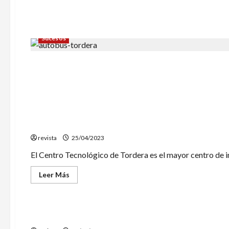
Sucesos
Economia
Sociedad
Suntory invierte 7 millones de euros en su centro de
revista
25/04/2023
El Centro Tecnológico de Tordera es el mayor centro de in
Leer
Leer Más
más
acerca
Sucesos
de
Suntory
invierte
Tres detenidos en Mataró por una muerte por arma d
7
millones