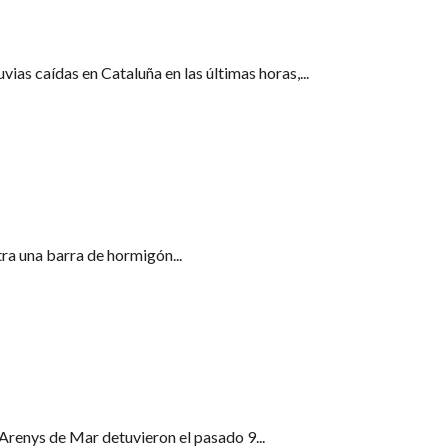
vias caídas en Cataluña en las últimas horas,...
colocado intencionadamente en la vía
tra una barra de hormigón...
presas de Malgrat, Tordera y Santa Susanna
Arenys de Mar detuvieron el pasado 9...