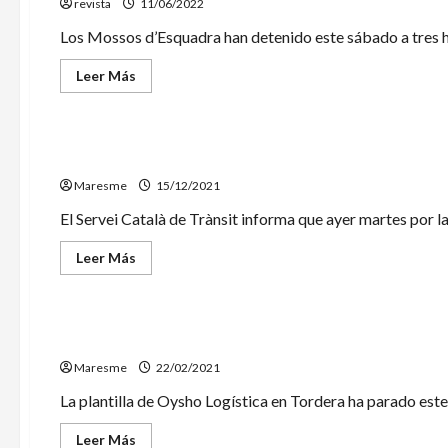
revista
de
11/06/2022
euros
en
Los Mossos d’Esquadra han detenido este sábado a tres h
su
centro
de
Leer
Leer Más
investigación
más
en
acerca
Sucesos
Tordera
de
para
Tres
desarrollar
detenidos
Un muerto en un choque frontal en la N-II en Tordera
nuevos
en
productos
Mataró
Maresme
por
15/12/2021
una
muerte
El Servei Català de Trànsit informa que ayer martes por la 
por
arma
de
Leer
Leer Más
fuego
más
en
acerca
Economia
Tordera
de
Un
muerto
La plantilla de Oysho corta el acceso a la planta de 
en
un
Maresme
choque
22/02/2021
frontal
en
La plantilla de Oysho Logística en Tordera ha parado este l
la
N-
II
Leer
Leer Más