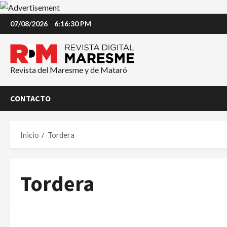
Saltar
07/08/2026
6:16:31 PM
al
contenido
Revista del Maresme y de Mataró
CONTACTO
Inicio
Tordera
Tordera