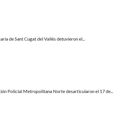
rmercado
ía de Sant Cugat del Vallès detuvieron el...
cilios del Maresme
ión Policial Metropolitana Norte desarticularon el 17 de...
abilizadora de Palafolls y provoca problemas de suministro