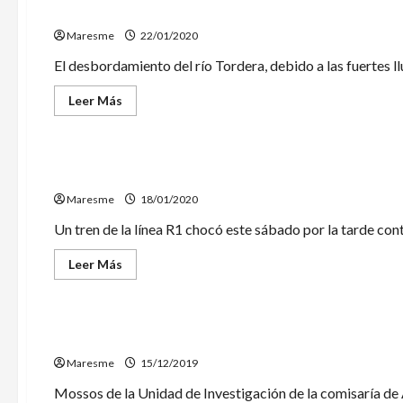
Tordera
en 9 municipios del Maresme
detenidos
por
Maresme
22/01/2020
robos
en
El desbordamiento del río Tordera, debido a las fuertes llu
domicilios
del
Maresme
Leer
Leer Más
más
acerca
Sucesos
de
El
desbordamiento
Un tren de la R1 choca en Tordera con un obstáculo 
del
Tordera
Maresme
afecta
18/01/2020
a
la
Un tren de la línea R1 chocó este sábado por la tarde con
planta
potabilizadora
de
Leer
Leer Más
Palafolls
más
y
acerca
Sucesos
provoca
de
problemas
Un
de
tren
Detenido un hombre por cinco robos con fuerza a em
suministro
de
en
la
Maresme
9
R1
15/12/2019
municipios
choca
del
en
Mossos de la Unidad de Investigación de la comisaría de 
Maresme
Tordera