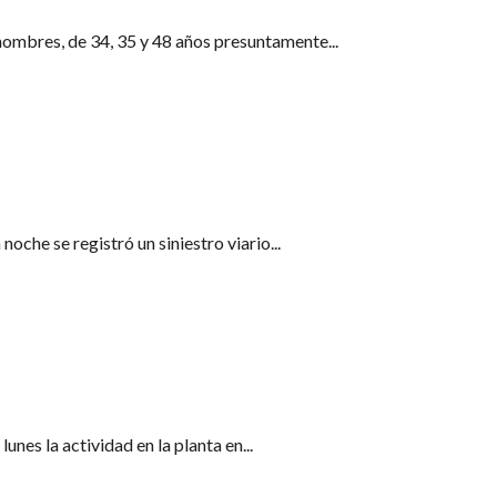
ombres, de 34, 35 y 48 años presuntamente...
noche se registró un siniestro viario...
Tordera para reclamar mejoras laborales
unes la actividad en la planta en...