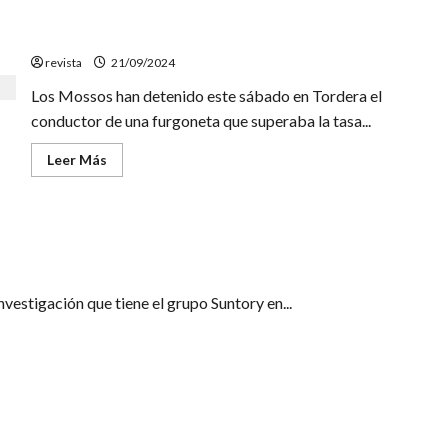
Detenido en Tordera el conductor de una furgoneta
tras chocar contra un autobús
revista
21/09/2024
Los Mossos han detenido este sábado en Tordera el
conductor de una furgoneta que superaba la tasa...
Leer
Leer Más
más
acerca
de
Detenido
en
 investigación en Tordera para desarrollar nuevos productos
Tordera
el
conductor
de
una
vestigación que tiene el grupo Suntory en...
furgoneta
tras
chocar
contra
un
autobús
e fuego en Tordera