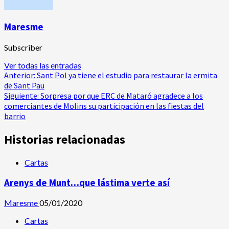
Maresme
Subscriber
Ver todas las entradas
Navegación
Anterior:
Sant Pol ya tiene el estudio para restaurar la ermita
de Sant Pau
de
Siguiente:
Sorpresa por que ERC de Mataró agradece a los
comerciantes de Molins su participación en las fiestas del
entradas
barrio
Historias relacionadas
Cartas
Arenys de Munt…que lástima verte así
Maresme
05/01/2020
Cartas