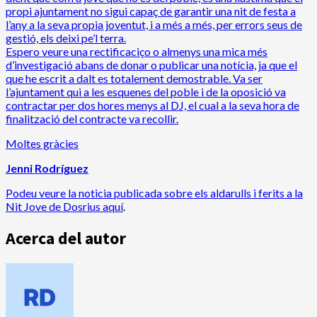
propi ajuntament no sigui capaç de garantir una nit de festa a
l’any a la seva propia joventut, i a més a més, per errors seus de
gestió, els deixi pe’l terra.
Espero veure una rectificaciço o almenys una mica més
d’investigació abans de donar o publicar una notícia, ja que el
que he escrit a dalt es totalement demostrable. Va ser
l’ajuntament qui a les esquenes del poble i de la oposició va
contractar per dos hores menys al DJ, el cual a la seva hora de
finalització del contracte va recollir.
Moltes gràcies
Jenni Rodríguez
Podeu veure la noticia publicada
sobre els aldarulls i ferits a la
Nit Jove de Dosrius aquí
.
Acerca del autor