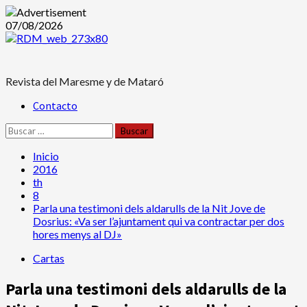
Saltar
07/08/2026
al
contenido
Revista del Maresme y de Mataró
Menú
Contacto
principal
Buscar:
Inicio
2016
th
8
Parla una testimoni dels aldarulls de la Nit Jove de
Dosrius: «Va ser l’ajuntament qui va contractar per dos
hores menys al DJ»
Cartas
Parla una testimoni dels aldarulls de la