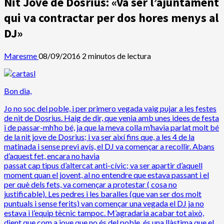
Nit Jove de Dosrius: «Va ser l’ajuntament
qui va contractar per dos hores menys al
DJ»
Maresme
08/09/2016
2 minutos de lectura
Bon dia,
Jo no soc del poble, i per primero vegada vaig pujar a les festes
de nit de Dosrius. Haig de dir, que venia amb unes idees de festa
i de passar-mh’ho bé, ja que la meva colla m’havia parlat molt bé
de la nit jove de Dosrius; i va ser així fins que, a les 4 de la
matinada i sense previ avís, el DJ va començar a recollir. Abans
d’aquest fet, encara no havia
passat cap tipus d’altercat anti-cívic; va ser apartir d’aquell
moment quan el jovent, al no entendre que estava passant i el
per què dels fets, va començar a protestar ( cosa no
justificable). Les pedres i les baralles (que van ser dos molt
puntuals i sense ferits) van començar una vegada el DJ ja no
estava i l’equip tècnic tampoc. M’agradaria acabar tot això,
dient que com a jove que no és del poble, és una llàstima que el