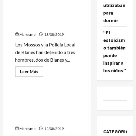
de
utilizaban
Visualizan
en
para
Dos hombres de Blanes y
la
uno de Arenys detenidos por
dormir
costa
del
violar a una joven en un piso
Maresme
“El
un
Maresme
13/08/2019
enorme
estoicism
objeto
Los Mossos y la Policía Local
luminoso
o también
de Blanes han detenido a tres
puede
hombres, dos de Blanes y...
inspirar a
los niños”
Leer
Leer Más
más
Sucesos
acerca
de
Dos
hombres
La Policía Nacional
de
desmantela un narcopiso en
Blanes
y
Pineda de Mar y detiene a
uno
tres traficantes
de
Arenys
fuertemente armados
detenidos
por
Maresme
12/08/2019
violar
CATEGORIAS
a