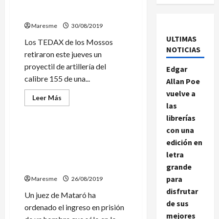
Retiran un obús de artillería
de una parcela de Dosrius
Maresme
30/08/2019
ULTIMAS
Los TEDAX de los Mossos
NOTICIAS
retiraron este jueves un
proyectil de artillería del
Edgar
calibre 155 de una...
Allan Poe
vuelve a
Leer
Leer Más
más
las
Sucesos
acerca
librerías
de
Retiran
con una
un
Un juez de Mataró decreta
obús
edición en
prisión para un ladrón
de
artillería
letra
detenido 17 veces sólo este
de
año
una
grande
parcela
para
Maresme
de
26/08/2019
Dosrius
disfrutar
Un juez de Mataró ha
de sus
ordenado el ingreso en prisión
mejores