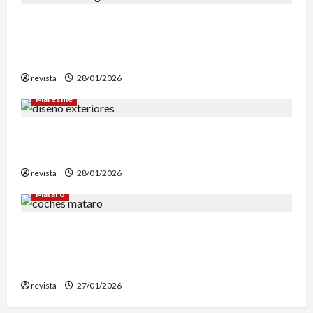
Mataró inicia un estudio geotérmico del solar
de El Corte Inglés para evaluar la
reconstrucción de Can Fàbregas
revista
28/01/2026
Maresme
Diseño de exteriores: por qué es clave contar
con profesionales especializados
revista
28/01/2026
Mataró
Retiran en Mataró una docena de vehículos
abandonados que personas sintecho utilizaban
para dormir
revista
27/01/2026