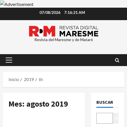
Saltar
07/08/2026
7:16:21 AM
al
contenido
Revista del Maresme y de Mataró
Menú
principal
Inicio
2019
th
Mes:
agosto 2019
BUSCAR
Sociedad
Buscar