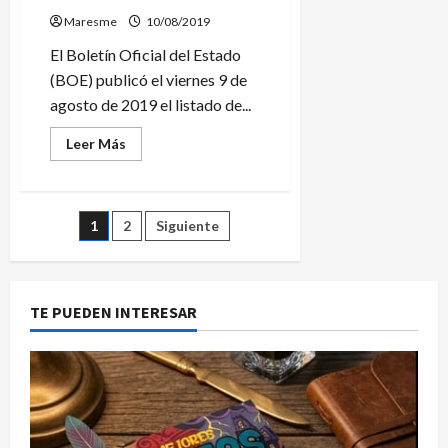
Maresme
10/08/2019
El Boletín Oficial del Estado
(BOE) publicó el viernes 9 de
agosto de 2019 el listado de...
Leer
Leer Más
más
acerca
de
El
Gobierno
Paginación
1
2
Siguiente
reconoce
oficialmente
el
de
fallecimiento
de
los
entradas
TE PUEDEN INTERESAR
22
maresmenses
muertos
en
los
campos
de
concentración
nazis