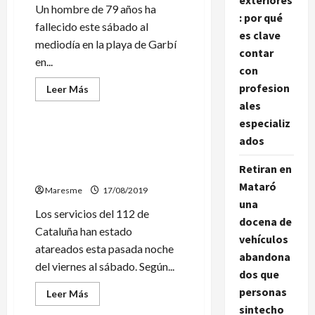
exteriores
de
Un hombre de 79 años ha
: por qué
cuatro
fallecido este sábado al
robos
es clave
violentos
mediodía en la playa de Garbí
contar
en...
con
profesion
Leer
Leer Más
más
ales
Sociedad
acerca
de
especializ
Un
bañista
Visualizan en la costa del
ados
fallece
Maresme un enorme objeto
ahogado
en
Retiran en
luminoso
la
Mataró
playa
Maresme
17/08/2019
de
una
Calella
Los servicios del 112 de
docena de
Cataluña han estado
vehículos
atareados esta pasada noche
abandona
del viernes al sábado. Según...
dos que
personas
Leer
Leer Más
más
sintecho
Sucesos
acerca