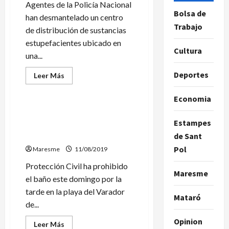
Agentes de la Policía Nacional
una
joven
Bolsa de
han desmantelado un centro
en
Trabajo
un
de distribución de sustancias
piso
estupefacientes ubicado en
Cultura
una...
Deportes
Leer
Leer Más
más
Sociedad
acerca
de
Economia
La
Policía
La presencia de una ballena
Nacional
Estampes
en descomposición obliga a
desmantela
un
cerrar una playa de Mataró
de Sant
narcopiso
en
Pol
Maresme
11/08/2019
Pineda
de
Protección Civil ha prohibido
Mar
Maresme
y
el baño este domingo por la
detiene
a
tarde en la playa del Varador
tres
Mataró
de...
traficantes
fuertemente
armados
Opinion
Leer
Leer Más