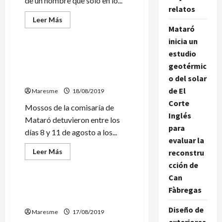
de un hombre que sólo en lo...
relatos
Leer
Leer Más
más
Mataró
Sucesos
acerca
de
inicia un
Un
estudio
juez
Detenidos cinco jóvenes en
de
geotérmic
Mataró como autores de
Mataró
decreta
cuatro robos violentos
o del solar
prisión
para
de El
Maresme
18/08/2019
un
ladrón
Corte
Mossos de la comisaría de
detenido
Inglés
17
Mataró detuvieron entre los
veces
para
sólo
días 8 y 11 de agosto a los...
este
evaluar la
año
Leer
Leer Más
reconstru
más
Sucesos
cción de
acerca
de
Can
Detenidos
cinco
Un bañista fallece ahogado
Fàbregas
jóvenes
en la playa de Calella
en
Mataró
Diseño de
Maresme
17/08/2019
como
autores