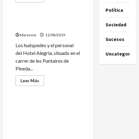
más
Sucesos
acerca
Política
de
La
presencia
Desalojan un hotel de
de
Sociedad
Pineda por un incendio
una
ballena
Maresme
11/08/2019
en
Sucesos
descomposición
obliga
Los huéspedes y el personal
a
del Hotel Alegria, situado en el
cerrar
Uncategorize
una
carrer de les Puntaires de
playa
de
Pineda...
Mataró
Leer
Leer Más
más
Política
acerca
de
Desalojan
un
El Gobierno reconoce
hotel
oficialmente el
de
Pineda
fallecimiento de los 22
por
maresmenses muertos en
un
incendio
los campos de
concentración nazis